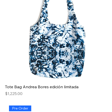
Tote Bag Andrea Bores edición limitada
Precio
$1,225.00
Pre Order