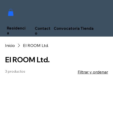
Residenci
Convocatoria
Contact
Tienda
a
o
Inicio
El ROOM Ltd.
El ROOM Ltd.
3 productos
Filtrar y ordenar